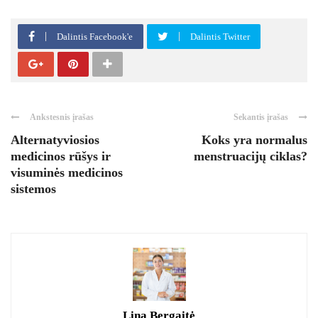
Dalintis Facebook'e
Dalintis Twitter
Ankstesnis įrašas
Sekantis įrašas
Alternatyviosios
Koks yra normalus
medicinos rūšys ir
menstruacijų ciklas?
visuminės medicinos
sistemos
Lina Bergaitė