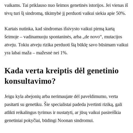
vaikams. Tai priklauso nuo šeimos genetinės istorijos. Jei vienas iš
tėvų turi šį sindromą, tikimybė jį perduoti vaikui siekia apie 50%.
Kartais nutinka, kad sindromas išsivysto vaikui pirmą kartą
šeimoje – vadinamuoju spontaninės, arba „de novo“, mutacijos
atveju. Tokiu atveju rizika perduoti šią būklę savo būsimam vaikui
yra labai maža – mažesnė nei 1%.
Kada verta kreiptis dėl genetinio
konsultavimo?
Jeigu kyla abejonių arba nerimaujate dėl paveldimumo, verta
pasitarti su genetiku. Šie specialistai padeda įvertinti riziką, gali
atlikti reikalingus tyrimus ir nustatyti, ar jūsų vaikui pasireiškia
genetiniai pokyčiai, būdingi Noonan sindromui.