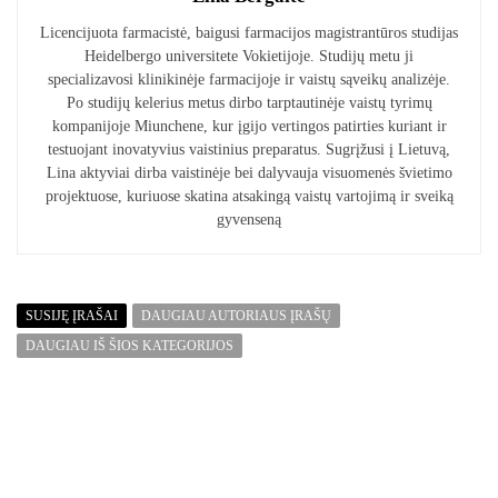
Licencijuota farmacistė, baigusi farmacijos magistrantūros studijas
Heidelbergo universitete Vokietijoje. Studijų metu ji
specializavosi klinikinėje farmacijoje ir vaistų sąveikų analizėje.
Po studijų kelerius metus dirbo tarptautinėje vaistų tyrimų
kompanijoje Miunchene, kur įgijo vertingos patirties kuriant ir
testuojant inovatyvius vaistinius preparatus. Sugrįžusi į Lietuvą,
Lina aktyviai dirba vaistinėje bei dalyvauja visuomenės švietimo
projektuose, kuriuose skatina atsakingą vaistų vartojimą ir sveiką
gyvenseną
SUSIJĘ ĮRAŠAI
DAUGIAU AUTORIAUS ĮRAŠŲ
DAUGIAU IŠ ŠIOS KATEGORIJOS