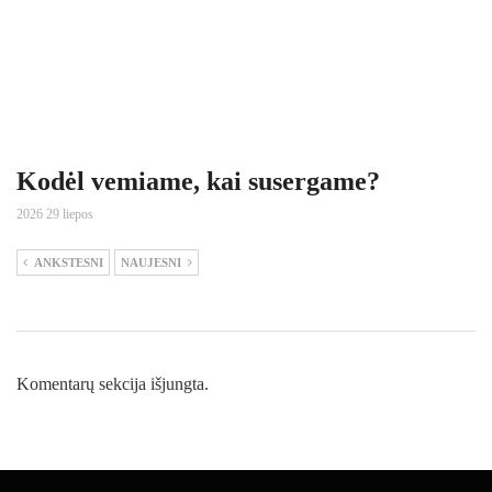
Kodėl vemiame, kai susergame?
2026 29 liepos
ANKSTESNI
NAUJESNI
Komentarų sekcija išjungta.