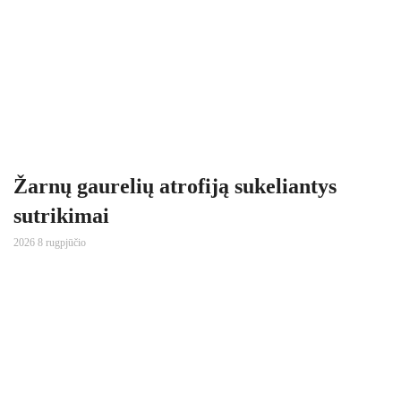
Žarnų gaurelių atrofiją sukeliantys
sutrikimai
2026 8 rugpjūčio