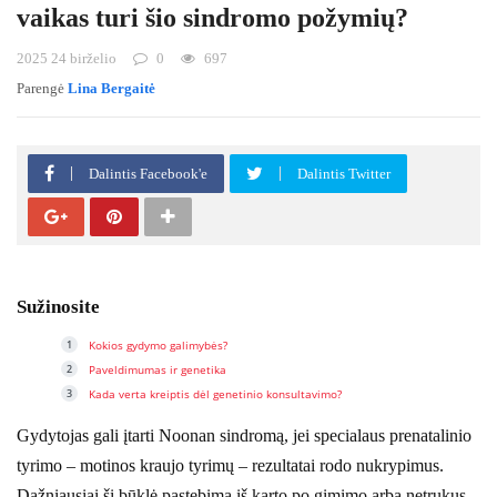
vaikas turi šio sindromo požymių?
2025 24 birželio
0
697
Parengė
Lina Bergaitė
Dalintis Facebook'e
Dalintis Twitter
Sužinosite
Kokios gydymo galimybės?
Paveldimumas ir genetika
Kada verta kreiptis dėl genetinio konsultavimo?
Gydytojas gali įtarti Noonan sindromą, jei specialaus prenatalinio
tyrimo – motinos kraujo tyrimų – rezultatai rodo nukrypimus.
Dažniausiai ši būklė pastebima iš karto po gimimo arba netrukus