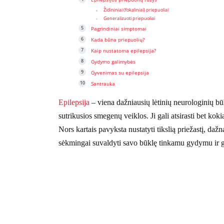
Židininiai (fokaliniai) priepuoliai
Generalizuoti priepuoliai
Pagrindiniai simptomai
Kada būna priepuolių?
Kaip nustatoma epilepsija?
Gydymo galimybės
Gyvenimas su epilepsija
Santrauka
Epilepsija
– viena dažniausių lėtinių neurologinių būkl
sutrikusios smegenų veiklos. Ji gali atsirasti bet k
Nors kartais pavyksta nustatyti tikslią priežastį, da
sėkmingai suvaldyti savo būklę tinkamu gydymu ir g