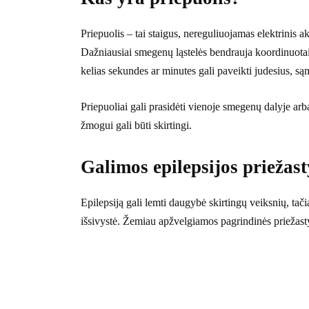
Priepuolis – tai staigus, nereguliuojamas elektrinis
Dažniausiai smegenų ląstelės bendrauja koordinuotai, 
kelias sekundes ar minutes gali paveikti judesius, są
Priepuoliai gali prasidėti vienoje smegenų dalyje arb
žmogui gali būti skirtingi.
Galimos epilepsijos priežast
Epilepsiją gali lemti daugybė skirtingų veiksnių, tač
išsivystė. Žemiau apžvelgiamos pagrindinės priežast