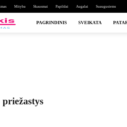
imas
Mityba
Skausmai
Papildai
Augalai
Suaugusiems
PAGRINDINIS
SVEIKATA
PATA
 priežastys