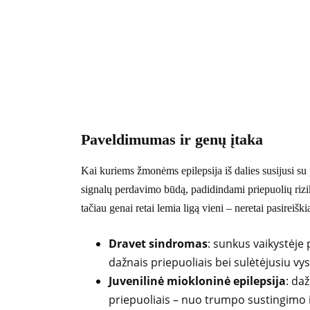
Paveldimumas ir genų įtaka
Kai kuriems žmonėms epilepsija iš dalies susijusi su
signalų perdavimo būdą, padidindami priepuolių rizik
tačiau genai retai lemia ligą vieni – neretai pasireiškia
Dravet sindromas
: sunkus vaikystėje p
dažnais priepuoliais bei sulėtėjusiu vy
Juvenilinė miokloninė epilepsija
: da
priepuoliais – nuo trumpo sustingimo ik