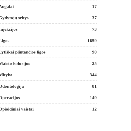
Augalai
17
Gydytojų sritys
37
Injekcijos
73
Ligos
1659
Lytiškai plintančios ligos
90
Maisto kolorijos
25
Mityba
344
Odontologija
81
Operacijos
149
Opioidiniai vaistai
12