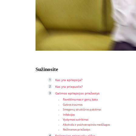
Sužinosite
Kas yra epilepsija?
Kas yra priepuolis?
Galimos epilepsijos priežastys
Paveldimumas ir genų įtaka
Galvos traumos
Smegenų struktūros pakitimai
Infekcijos
Vystymosi sutrikimai
Alkoholis ir psichotropinės medžiagos
Nežinomos priežastys
Epilepsijos priepuolių rūšys