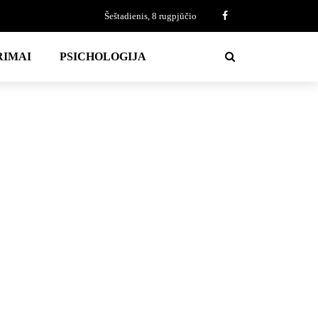
Šeštadienis, 8 rugpjūčio
RIMAI
PSICHOLOGIJA