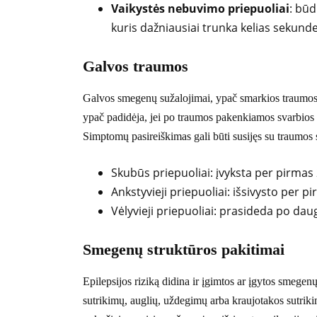
Vaikystės nebuvimo priepuoliai
: būd
kuris dažniausiai trunka kelias sekunde
Galvos traumos
Galvos smegenų sužalojimai, ypač smarkios traumos, y
ypač padidėja, jei po traumos pakenkiamos svarbios 
Simptomų pasireiškimas gali būti susijęs su traumos 
Skubūs priepuoliai: įvyksta per pirma
Ankstyvieji priepuoliai: išsivysto per 
Vėlyvieji priepuoliai: prasideda po dau
Smegenų struktūros pakitimai
Epilepsijos riziką didina ir įgimtos ar įgytos smegenų
sutrikimų, auglių, uždegimų arba kraujotakos sutrikim