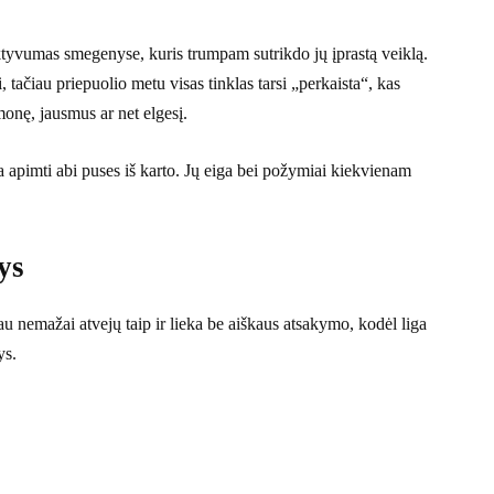
 aktyvumas smegenyse, kuris trumpam sutrikdo jų įprastą veiklą.
tačiau priepuolio metu visas tinklas tarsi „perkaista“, kas
monę, jausmus ar net elgesį.
a apimti abi puses iš karto. Jų eiga bei požymiai kiekvienam
ys
iau nemažai atvejų taip ir lieka be aiškaus atsakymo, kodėl liga
ys.