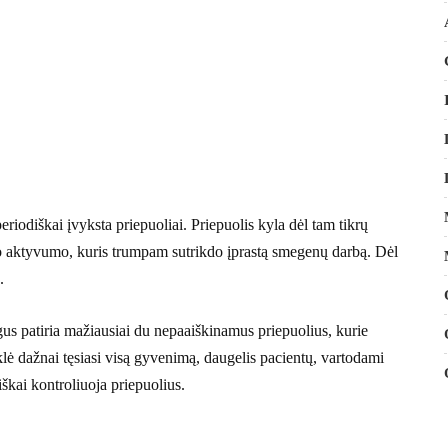
periodiškai įvyksta priepuoliai. Priepuolis kyla dėl tam tikrų
mo aktyvumo, kuris trumpam sutrikdo įprastą smegenų darbą. Dėl
.
us patiria mažiausiai du nepaaiškinamus priepuolius, kurie
klė dažnai tęsiasi visą gyvenimą, daugelis pacientų, vartodami
škai kontroliuoja priepuolius.