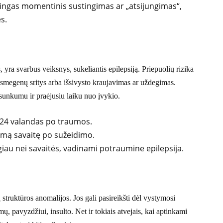
ingas momentinis sustingimas ar „atsijungimas“,
s.
ra svarbus veiksnys, sukeliantis epilepsiją. Priepuolių rizika
smegenų sritys arba išsivysto kraujavimas ar uždegimas.
sunkumu ir praėjusiu laiku nuo įvykio.
s 24 valandas po traumos.
pirmą savaitę po sužeidimo.
giau nei savaitės, vadinami potraumine epilepsija.
 struktūros anomalijos. Jos gali pasireikšti dėl vystymosi
ų, pavyzdžiui, insulto. Net ir tokiais atvejais, kai aptinkami