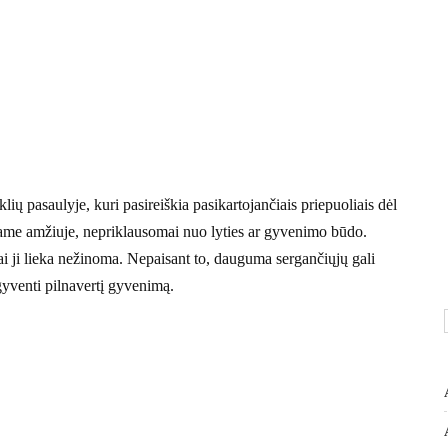
ių pasaulyje, kuri pasireiškia pasikartojančiais priepuoliais dėl
okiame amžiuje, nepriklausomai nuo lyties ar gyvenimo būdo.
žnai ji lieka nežinoma. Nepaisant to, dauguma sergančiųjų gali
yventi pilnavertį gyvenimą.