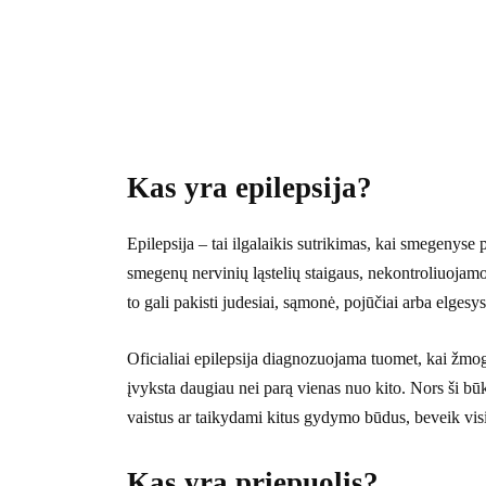
Kas yra epilepsija?
Epilepsija – tai ilgalaikis sutrikimas, kai smegenyse 
smegenų nervinių ląstelių staigaus, nekontroliuoja
to gali pakisti judesiai, sąmonė, pojūčiai arba elgesys
Oficialiai epilepsija diagnozuojama tuomet, kai žmog
įvyksta daugiau nei parą vienas nuo kito. Nors ši bū
vaistus ar taikydami kitus gydymo būdus, beveik visi
Kas yra priepuolis?