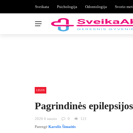
Sveikata
Psichologija
Odontologija
Svorio met
LIGOS
Pagrindinės epilepsijos
2026 6 sausio
0
121
Parengė
Karolis Šimaitis