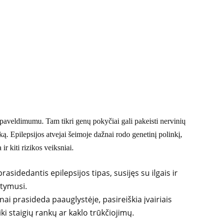
 paveldimumu. Tam tikri genų pokyčiai gali pakeisti nervinių
ą. Epilepsijos atvejai šeimoje dažnai rodo genetinį polinkį,
 ir kiti rizikos veiksniai.
rasidedantis epilepsijos tipas, susijęs su ilgais ir
stymusi.
žnai prasideda paauglystėje, pasireiškia įvairiais
i staigių rankų ar kaklo trūkčiojimų.