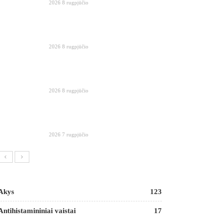
2026 8 rugpjūčio
2026 8 rugpjūčio
2026 8 rugpjūčio
2026 7 rugpjūčio
Akys
123
Antihistamininiai vaistai
17