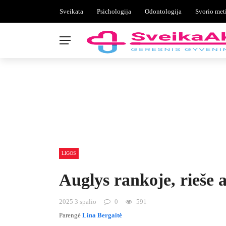
Sveikata
Psichologija
Odontologija
Svorio met
LIGOS
Auglys rankoje, rieše a
2025 3 spalio
0
591
Parengė
Lina Bergaitė