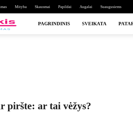
imas
Mityba
Skausmai
Papildai
Augalai
Suaugusiems
PAGRINDINIS
SVEIKATA
PATA
r piršte: ar tai vėžys?