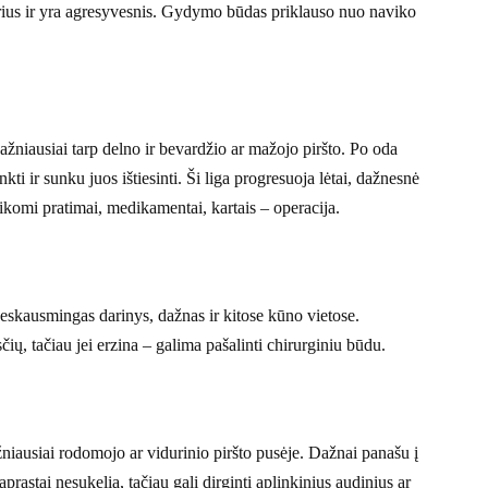
rius ir yra agresyvesnis. Gydymo būdas priklauso nuo naviko
ažniausiai tarp delno ir bevardžio ar mažojo piršto. Po oda
kti ir sunku juos ištiesinti. Ši liga progresuoja lėtai, dažnesnė
omi pratimai, medikamentai, kartais – operacija.
neskausmingas darinys, dažnas ir kitose kūno vietose.
ių, tačiau jei erzina – galima pašalinti chirurginiu būdu.
ažniausiai rodomojo ar vidurinio piršto pusėje. Dažnai panašu į
rastai nesukelia, tačiau gali dirginti aplinkinius audinius ar