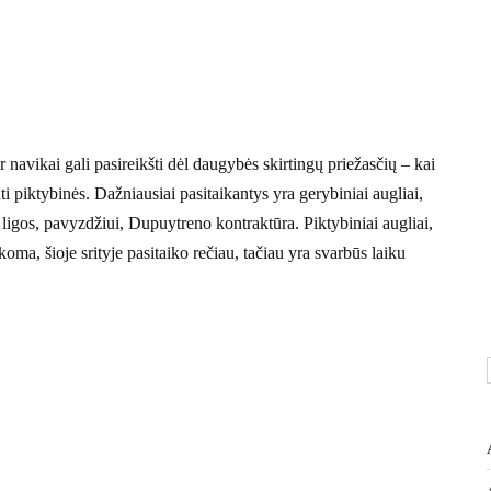
ar navikai gali pasireikšti dėl daugybės skirtingų priežasčių – kai
ti piktybinės. Dažniausiai pasitaikantys yra gerybiniai augliai,
 ligos, pavyzdžiui, Dupuytreno kontraktūra. Piktybiniai augliai,
oma, šioje srityje pasitaiko rečiau, tačiau yra svarbūs laiku