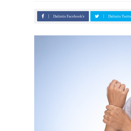
Dalintis Facebook'e
Dalintis Twitt