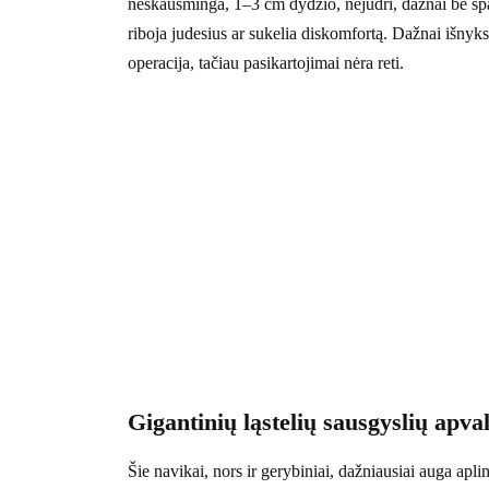
neskausminga, 1–3 cm dydžio, nejudri, dažnai be spalv
riboja judesius ar sukelia diskomfortą. Dažnai išnyk
operacija, tačiau pasikartojimai nėra reti.
Gigantinių ląstelių sausgyslių apv
Šie navikai, nors ir gerybiniai, dažniausiai auga apl