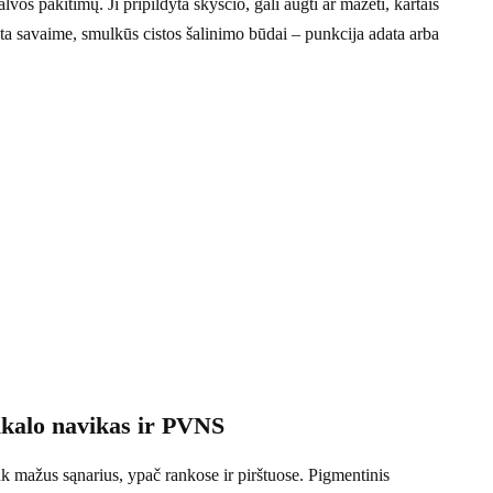
os pakitimų. Ji pripildyta skysčio, gali augti ar mažėti, kartais
sta savaime, smulkūs cistos šalinimo būdai – punkcija adata arba
alkalo navikas ir PVNS
ink mažus sąnarius, ypač rankose ir pirštuose. Pigmentinis