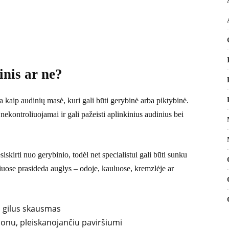
inis ar ne?
 kaip audinių masė, kuri gali būti gerybinė arba piktybinė.
 nekontroliuojamai ir gali pažeisti aplinkinius audinius bei
iskirti nuo gerybinio, todėl net specialistui gali būti sunku
niuose prasideda auglys – odoje, kauluose, kremzlėje ar
di gilus skausmas
donu, pleiskanojančiu paviršiumi