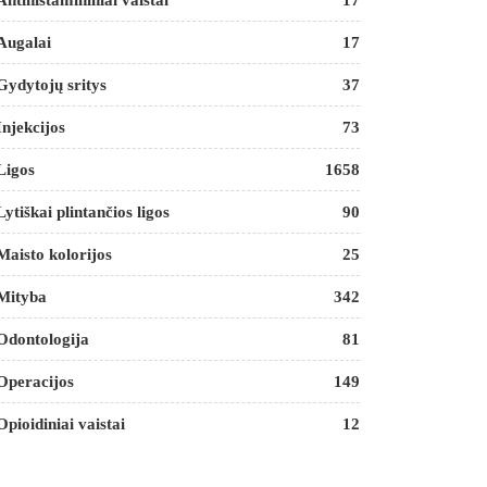
Antihistamininiai vaistai
17
Augalai
17
Gydytojų sritys
37
Injekcijos
73
Ligos
1658
Lytiškai plintančios ligos
90
Maisto kolorijos
25
Mityba
342
Odontologija
81
Operacijos
149
Opioidiniai vaistai
12