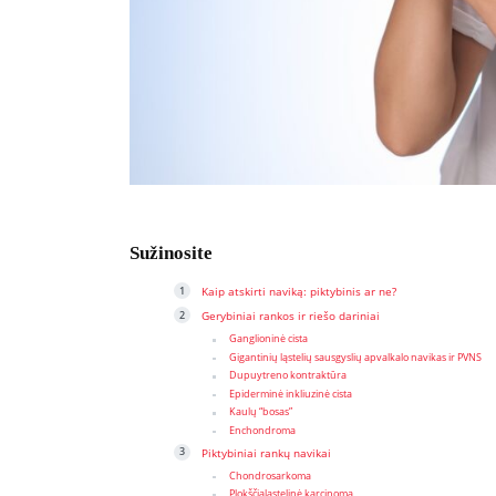
Sužinosite
Kaip atskirti naviką: piktybinis ar ne?
Gerybiniai rankos ir riešo dariniai
Ganglioninė cista
Gigantinių ląstelių sausgyslių apvalkalo navikas ir PVNS
Dupuytreno kontraktūra
Epiderminė inkliuzinė cista
Kaulų “bosas”
Enchondroma
Piktybiniai rankų navikai
Chondrosarkoma
Plokščialąstelinė karcinoma