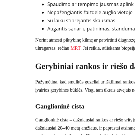
Spaudimo ar tempimo jausmas aplink 
Nepažengiantis žaizdelė auglio vietoje
Su laiku stiprėjantis skausmas
Augantis sąnarių patinimas, standum
Norint atmesti piktybinę kilmę ar patvirtinti diagnozę
ultragarsas, rečiau
MRT
. Jei reikia, atliekama biopsij
Gerybiniai rankos ir riešo d
Pažymėtina, kad smulkūs guzeliai ar iškilimai rankose
įvairios gerybinės būklės. Visgi tam tikrais atvejais n
Ganglioninė cista
Ganglioninė cista – dažniausiai rankos ar riešo srityj
dažniausiai 20–40 metų amžiaus, ir paprastai atsiran