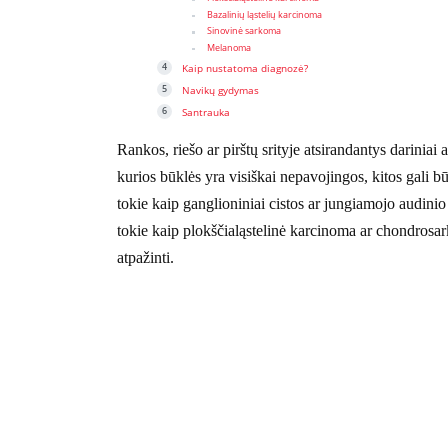
Bazalinių ląstelių karcinoma
Sinovinė sarkoma
Melanoma
Kaip nustatoma diagnozė?
Navikų gydymas
Santrauka
Rankos, riešo ar pirštų srityje atsirandantys dariniai 
kurios būklės yra visiškai nepavojingos, kitos gali bū
tokie kaip ganglioniniai cistos ar jungiamojo audinio
tokie kaip plokščialąstelinė karcinoma ar chondrosark
atpažinti.