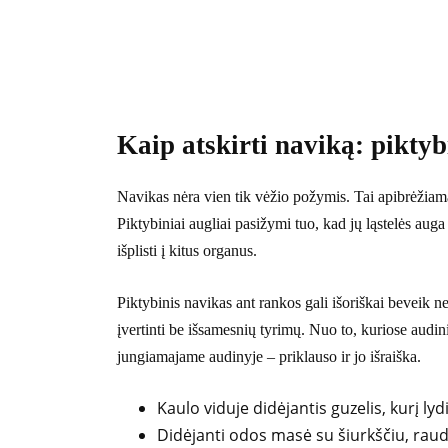
Kaip atskirti naviką: piktyb
Navikas nėra vien tik vėžio požymis. Tai apibrėžiama
Piktybiniai augliai pasižymi tuo, kad jų ląstelės auga
išplisti į kitus organus.
Piktybinis navikas ant rankos gali išoriškai beveik nes
įvertinti be išsamesnių tyrimų. Nuo to, kuriose audi
jungiamajame audinyje – priklauso ir jo išraiška.
Kaulo viduje didėjantis guzelis, kurį ly
Didėjanti odos masė su šiurkščiu, rau