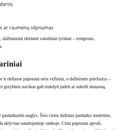
darinį
as ar raumenų silpnumas
, dažniausiai skiriami vaizdiniai tyrimai – rentgenas,
a.
ariniai
 ir riešuose paprastai nėra vėžiniai, o dažnesnės priežastys –
et gerybinis navikas gali trukdyti judėti ar sukelti skausmą.
e pasitaikantis auglys. Šios cistos dažniau pasitaiko moterims,
da aktyviau naudojamoje rankoje. Cista paprastai apvali,