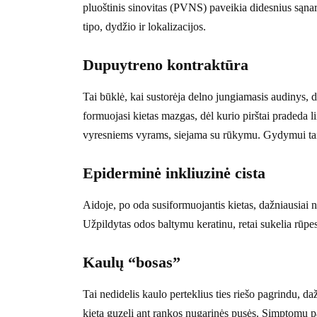
pluoštinis sinovitas (PVNS) paveikia didesnius sąna
tipo, dydžio ir lokalizacijos.
Dupuytreno kontraktūra
Tai būklė, kai sustorėja delno jungiamasis audinys, d
formuojasi kietas mazgas, dėl kurio pirštai pradeda lin
vyresniems vyrams, siejama su rūkymu. Gydymui taik
Epiderminė inkliuzinė cista
Aidoje, po oda susiformuojantis kietas, dažniausiai 
Užpildytas odos baltymu keratinu, retai sukelia rūpesč
Kaulų “bosas”
Tai nedidelis kaulo perteklius ties riešo pagrindu, d
kietą guzelį ant rankos nugarinės pusės. Simptomų pap