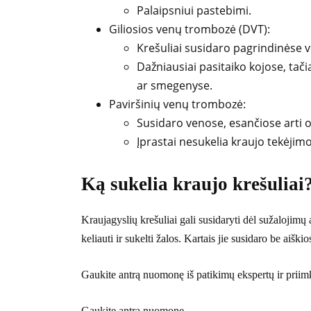
Palaipsniui pastebimi.
Giliosios venų trombozė (DVT):
Krešuliai susidaro pagrindinėse 
Dažniausiai pasitaiko kojose, tači
ar smegenyse.
Paviršinių venų trombozė:
Susidaro venose, esančiose arti o
Įprastai nesukelia kraujo tekėjim
Ką sukelia kraujo krešuliai
Kraujagyslių krešuliai gali susidaryti dėl sužalojimų 
keliauti ir sukelti žalos. Kartais jie susidaro be aiškio
Gaukite antrą nuomonę iš patikimų ekspertų ir priimk
Gaukite antrą nuomonę