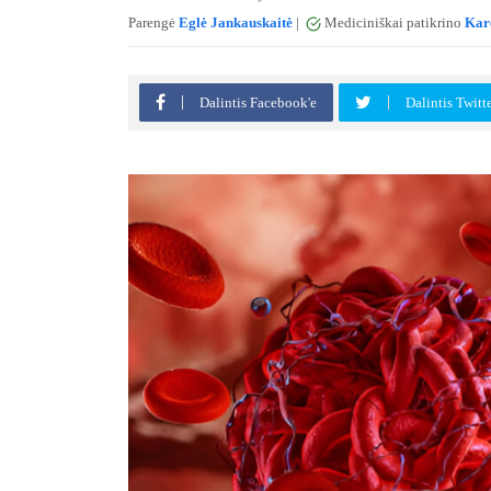
Parengė
Eglė Jankauskaitė
|
Mediciniškai patikrino
Karo
Dalintis Facebook'e
Dalintis Twitt