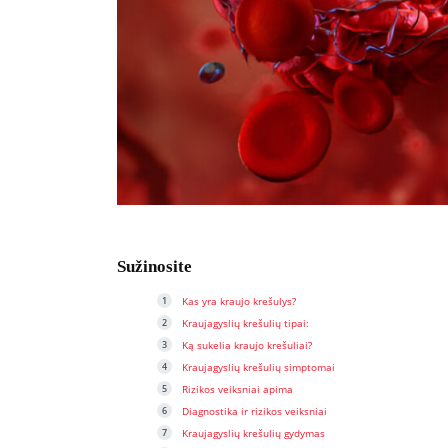
Sužinosite
Kas yra kraujo krešulys?
Kraujagyslių krešulių tipai:
Ką sukelia kraujo krešuliai?
Kraujagyslių krešulių simptomai
Rizikos veiksniai apima
Diagnostika ir rizikos veiksniai
Kraujagyslių krešulių gydymas