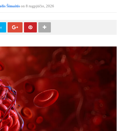
lis Šimaitis
on 8 rugpjūčio, 2026
er