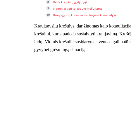
Kada kreiptis į gydytoją?
Naminiai vaistai kraujo krešuliams
Kraujagyslių krešuliai skirtingose kūno dalyse
Kraujagyslių krešulys, dar žinomas kaip koaguliacija, 
krešuliui, kuris padeda sustabdyti kraujavimą. Krešė
indų. Vidinis krešulių susidarymas venose gali natūral
gyvybei grėsmingą situaciją.