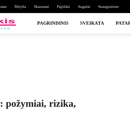
imas
Mityba
Skausmai
Papildai
Augalai
Suaugusiems
PAGRINDINIS
SVEIKATA
PATA
: požymiai, rizika,