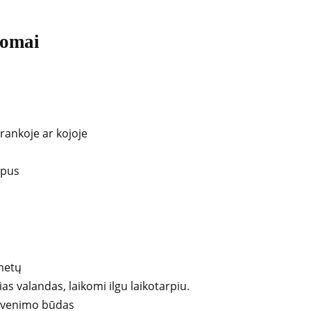
tomai
rankoje ar kojoje
ėpus
 metų
rias valandas, laikomi ilgu laikotarpiu.
 gyvenimo būdas