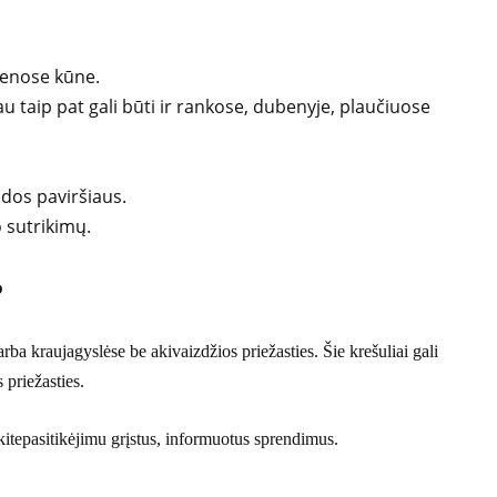
venose kūne.
au taip pat gali būti ir rankose, dubenyje, plaučiuose
dos paviršiaus.
o sutrikimų.
?
arba kraujagyslėse be akivaizdžios priežasties. Šie krešuliai gali
s priežasties.
itepasitikėjimu grįstus, informuotus sprendimus.