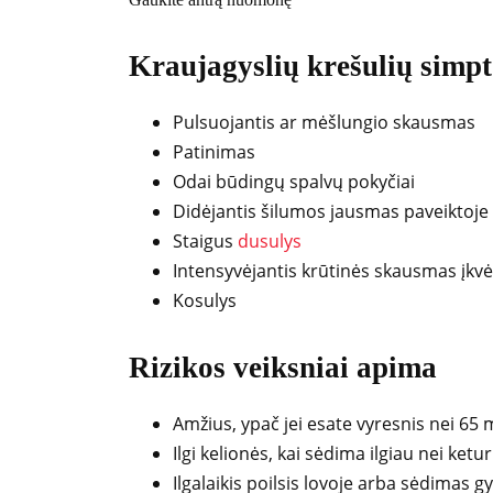
Kraujagyslių krešulių simp
Pulsuojantis ar mėšlungio skausmas
Patinimas
Odai būdingų spalvų pokyčiai
Didėjantis šilumos jausmas paveiktoje 
Staigus
dusulys
Intensyvėjantis krūtinės skausmas įkv
Kosulys
Rizikos veiksniai apima
Amžius, ypač jei esate vyresnis nei 65
Ilgi kelionės, kai sėdima ilgiau nei ketu
Ilgalaikis poilsis lovoje arba sėdimas