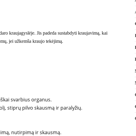
daro kraujagyslėje. Jis padeda sustabdyti kraujavimą, kai
blemų, jei užkemša kraujo tekėjimą.
iškai svarbius organus.
olį, stiprų pilvo skausmą ir paralyžių.
imą, nutirpimą ir skausmą.