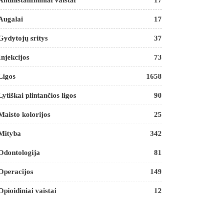
Antihistamininiai vaistai
17
Augalai
17
Gydytojų sritys
37
Injekcijos
73
Ligos
1658
Lytiškai plintančios ligos
90
Maisto kolorijos
25
Mityba
342
Odontologija
81
Operacijos
149
Opioidiniai vaistai
12