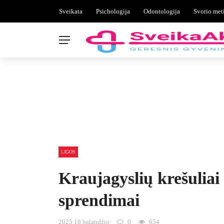
Sveikata
Psichologija
Odontologija
Svorio met
LIGOS
Kraujagyslių krešuliai 
sprendimai
2025 18 balandžio
0
654