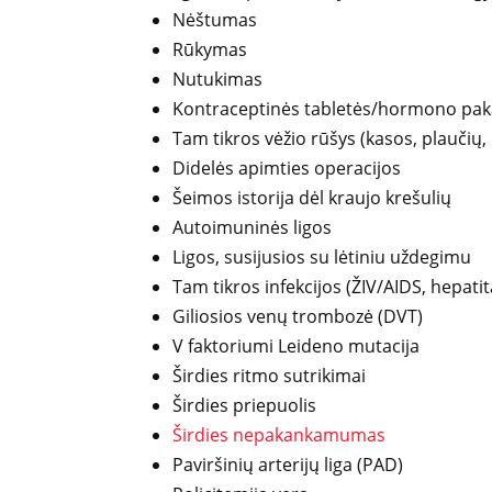
Nėštumas
Rūkymas
Nutukimas
Kontraceptinės tabletės/hormono pakait
Tam tikros vėžio rūšys (kasos, plaučių
Didelės apimties operacijos
Šeimos istorija dėl kraujo krešulių
Autoimuninės ligos
Ligos, susijusios su lėtiniu uždegimu
Tam tikros infekcijos (ŽIV/AIDS, hepati
Giliosios venų trombozė (DVT)
V faktoriumi Leideno mutacija
Širdies ritmo sutrikimai
Širdies priepuolis
Širdies nepakankamumas
Paviršinių arterijų liga (PAD)