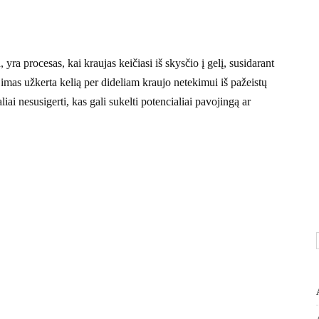
yra procesas, kai kraujas keičiasi iš skysčio į gelį, susidarant
jimas užkerta kelią per dideliam kraujo netekimui iš pažeistų
iai nesusigerti, kas gali sukelti potencialiai pavojingą ar