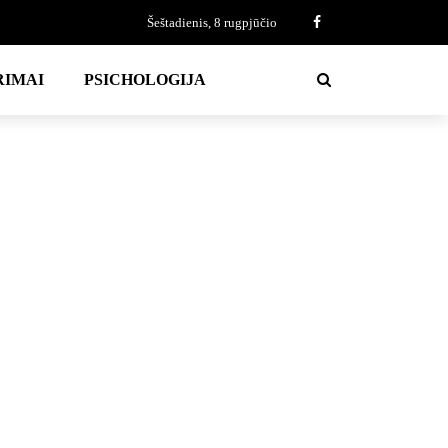
Šeštadienis, 8 rugpjūčio
RIMAI
PSICHOLOGIJA