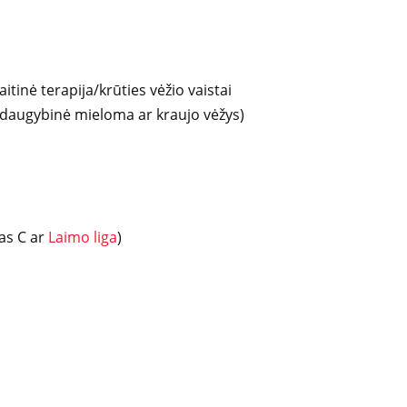
inė terapija/krūties vėžio vaistai
, daugybinė mieloma ar kraujo vėžys)
tas C ar
Laimo liga
)